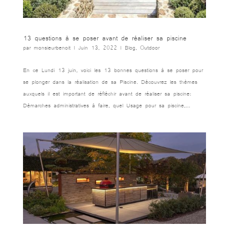
13 questions à se poser avant de réaliser sa piscine
par
monsieurbenoit
|
Juin 13, 2022
|
Blog
,
Outdoor
En ce Lundi 13 juin, voici les 13 bonnes questions à se poser pour
se plonger dans la réalisation de sa Piscine. Découvrez les thèmes
auxquels il est important de réfléchir avant de réaliser sa piscine:
Démarches administratives à faire, quel Usage pour sa piscine,...