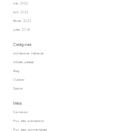
mai 2022
avril 2022
février 2022
juillet 2018
Catégories
Architecture intérieure
Articles presse
Blog
Outdoor
Salons
Méta
Connexion
Flux des publications
Flux des commentaires