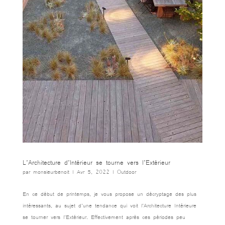
L’Architecture d’Intérieur se tourne vers l’Extérieur
par
monsieurbenoit
|
Avr 5, 2022
|
Outdoor
En ce début de printemps, je vous propose un décryptage des plus
intéressants, au sujet d’une tendance qui voit l’Architecture Intérieure
se tourner vers l’Extérieur. Effectivement après ces périodes peu